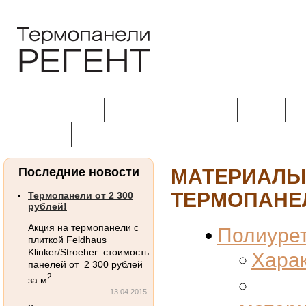
Цвета клинкера
Каталог
Применение
Услуги
Ц
Контакты
МАТЕРИ
Последние новости
ТЕРМОПАНЕ
Термопанели от 2 300
рублей!
Акция на термопанели с
Полиурет
плиткой Feldhaus
Klinker/Stroeher: стоимость
Хара
панелей от 2 300 рублей
2
за м
.
13.04.2015