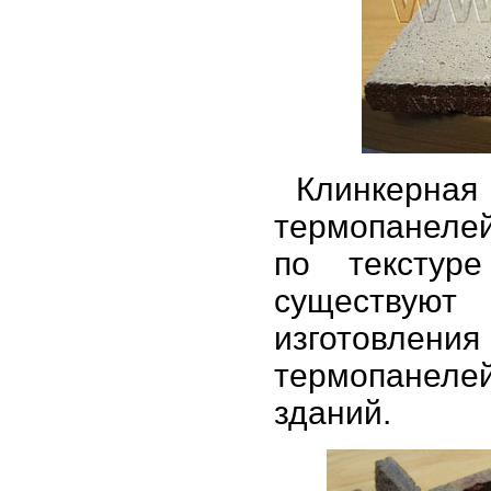
Клинкерн
термопанелей
по текстур
существуют
изготовлен
термопанеле
зданий.