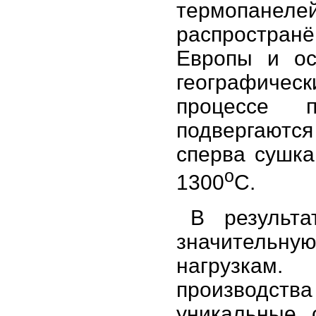
термопанелей
распростра
Европы и ос
географиче
процессе п
подвергаются
сперва сушка
о
1300
С.
В результа
значительн
нагрузкам
производст
уникальные 