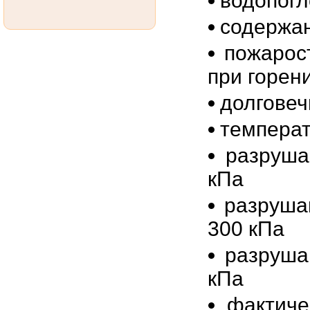
водопогло
содержан
пожарос
при горен
долговеч
температ
разруша
кПа
разруша
300 кПа
разруша
кПа
фактиче