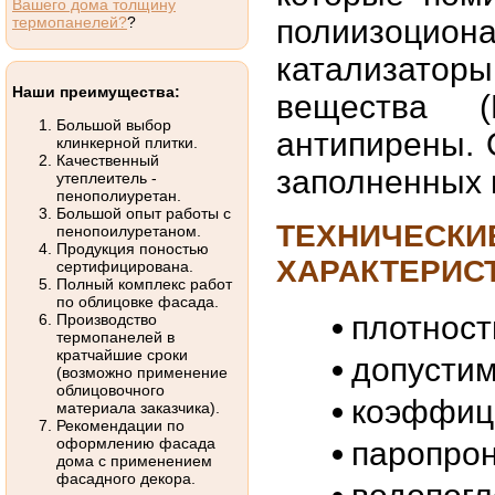
Вашего дома толщину
термопанелей?
?
полиизоци
катализато
Наши преимущества:
вещества 
Большой выбор
антипирены. 
клинкерной плитки.
Качественный
заполненных 
утеплеитель -
пенополиуретан.
Большой опыт работы с
ТЕХНИЧЕС
пенопоилуретаном.
Продукция поностью
ХАРАКТЕРИСТ
сертифицирована.
Полный комплекс работ
по облицовке фасада.
плотност
Производство
термопанелей в
кратчайшие сроки
допустима
(возможно применение
облицовочного
коэффици
материала заказчика).
Рекомендации по
оформлению фасада
паропрон
дома с применением
фасадного декора.