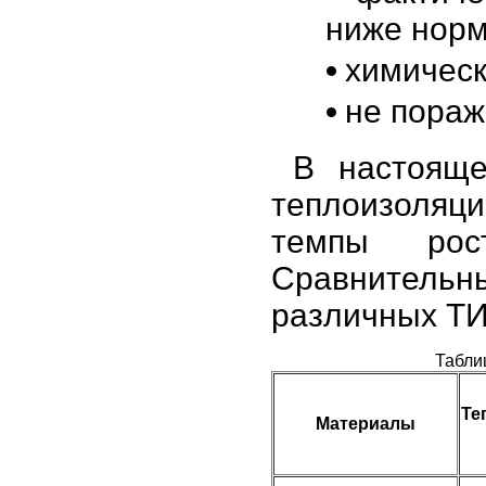
ниже нор
химическ
не пораж
В настоящ
теплоизоляц
темпы рост
Сравнитель
различных ТИ
Табли
Те
Материалы