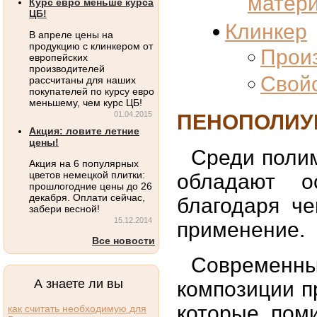
матер
Курс евро меньше курса
ЦБ!
Клинкер
В апреле цены на
продукцию с клинкером от
Произ
европейских
производителей
Свойс
рассчитаны для наших
покупателей по курсу евро
меньшему, чем курс ЦБ!
01.04.2015
ПЕНОПОЛИУР
Акция: ловите летние
цены!
Среди поли
Акция на 6 популярных
цветов немецкой плитки:
обладают о
прошлогодние цены до 26
декабря. Оплати сейчас,
благодаря ч
забери весной!
15.12.2014
применение.
Все новости
Современ
А знаете ли вы
композиции п
которые пом
как считать необходимую для